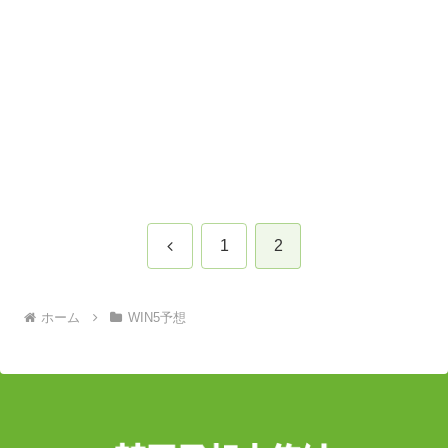
前
1
2
へ
ホーム
WIN5予想